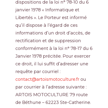
dispositions de la loi n° 78-10 du 6
janvier 1978 « Informatique et
Libertés ». Le Porteur est informé
qu’il dispose à l’égard de ces
Massey Ferguson
informations d’un droit d’accès, de
Irrigation
rectification et de suppression
conformément à la loi n° 78-17 du 6
Recrutement
Janvier 1978 précitée. Pour exercer
Nos occasions
ce droit, il lui suffit d’adresser une
Nos agences
requête par courriel :
contact@artoismotoculture.fr
ou
Nous contacter
par courrier à l’adresse suivante :
ARTOIS MOTOCULTURE 79 route
de Béthune – 62223 Ste-Catherine.